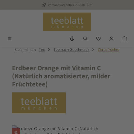
Versandkostenfrei in D ab 35 €
Zum Hauptinhalt springen
Werkzeugleiste anzeigen
Du hast 0 Produkt
War
Sie sind hier:
Tee
Tee nach Geschmack
Zitrusfrüchte
Erdbeer Orange mit Vitamin C
(Natürlich aromatisierter, milder
Früchtetee)
Bildergalerie überspringen
Rabatt
%