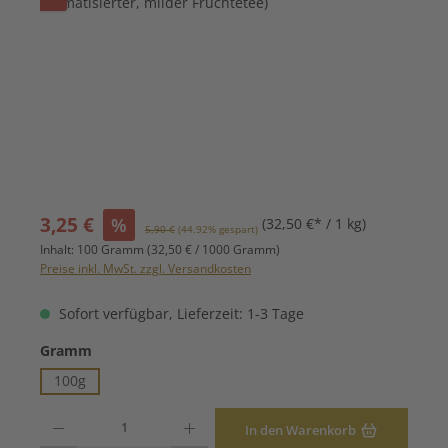
Verkaufspreis:
3,25 €
%
(32,50 €* / 1 kg)
Regulärer Preis:
5,90 €
(44.92% gespart)
Inhalt:
100 Gramm
(32,50 € / 1000 Gramm)
Preise inkl. MwSt. zzgl. Versandkosten
Sofort verfügbar, Lieferzeit: 1-3 Tage
auswählen
Gramm
100g
Produkt Anzahl: Gib den gewünschten Wert ein oder benutze die Schaltfläche
In den Warenkorb