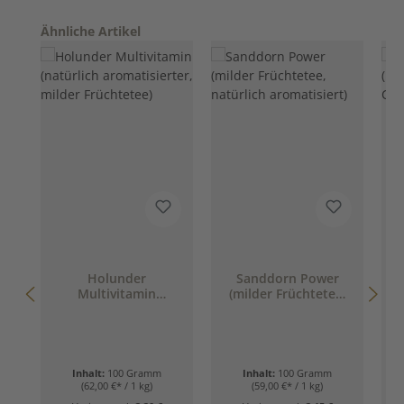
Produktgalerie überspringen
Ähnliche Artikel
Holunder
Sanddorn Power
Multivitamin
(milder Früchtetee,
(
(natürlich
natürlich
aromatisierter,
aromatisiert)
milder Früchtetee)
Inhalt:
100 Gramm
Inhalt:
100 Gramm
(62,00 €* / 1 kg)
(59,00 €* / 1 kg)