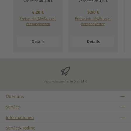
Varianten ab
3,30 €
Varianten ab
3,15 €
Regulärer Preis:
Regulärer Preis:
6,20 €
5,90 €
Preise inkl. MwSt. zzgl.
Preise inkl. MwSt. zzgl.
Versandkosten
Versandkosten
Details
Details
Versandkostenfrei in D ab 35 €
Über uns
Service
Informationen
Service-Hotline