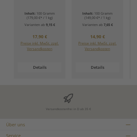
Inhalt:
100 Gramm
Inhalt:
100 Gramm
(179,00 €* / 1 kg)
(149,00 €* / 1 kg)
Varianten ab
9,15 €
Varianten ab
7,65 €
Regulärer Preis:
Regulärer Preis:
17,90 €
14,90 €
Preise inkl. MwSt. zzgl.
Preise inkl. MwSt. zzgl.
Versandkosten
Versandkosten
Details
Details
Versandkostenfrei in D ab 35 €
Über uns
Service