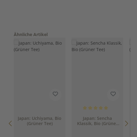
Produktgalerie überspringen
Ähnliche Artikel
Durchschnittliche Bewertung 
D
Japan: Uchiyama, Bio
Japan: Sencha
(Grüner Tee)
Klassik, Bio (Grüner
Tee)