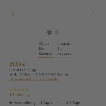
Regulärer Preis:
21,50 €
(215,00 €* / 1 kg)
Inhalt:
100 Gramm
(215,00 € / 1000 Gramm)
Preise inkl. MwSt. zzgl. Versandkosten
Durchschnittliche Bewertung von 5 von 5 Sternen
1 Bewertung
Versandfertig in 1 Tag, Lieferzeit 1-3 Tage