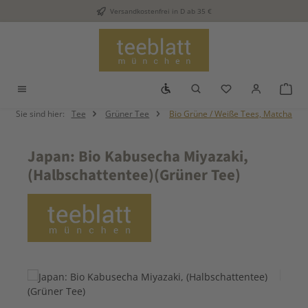
Versandkostenfrei in D ab 35 €
Zum Hauptinhalt springen
Werkzeugleiste anzeigen
Du hast 0 Produkt
War
Sie sind hier:
Tee
Grüner Tee
Bio Grüne / Weiße Tees, Matcha
Japan: Bio Kabusecha Miyazaki,
(Halbschattentee)(Grüner Tee)
Bildergalerie überspringen