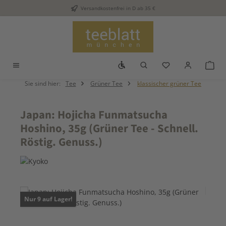
Versandkostenfrei in D ab 35 €
Zum Hauptinhalt springen
Werkzeugleiste anzeigen
Du hast 0 Produkt
War
Sie sind hier:
Tee
Grüner Tee
klassischer grüner Tee
Japan: Hojicha Funmatsucha
Hoshino, 35g (Grüner Tee - Schnell.
Röstig. Genuss.)
Bildergalerie überspringen
Nur 9 auf Lager!