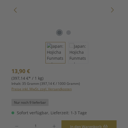
Regulärer Preis:
13,90 €
(397,14 €* / 1 kg)
Inhalt:
35 Gramm
(397,14 € / 1000 Gramm)
Preise inkl. MwSt. zzgl. Versandkosten
Nur noch 9 lieferbar
Sofort verfügbar, Lieferzeit: 1-3 Tage
Produkt Anzahl: Gib den gewünschten Wert ein oder benutze die Schaltfläche
In den Warenkorb