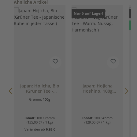
Produktgalerie überspringen
Ähnliche Artikel
Nur 6 auf Lager!
Nur
Ne
Japan: Hojicha, Bio
Japan: Hojicha
(Grüner Tee -
Hoshino, 100g
Japanische Ruhe in
(Grüner Tee - Warm.
Gramm:
100g
jeder Tasse.)
Nussig.
Harmonisch.)
Inhalt:
100 Gramm
Inhalt:
100 Gramm
(135,00 €* / 1 kg)
(129,00 €* / 1 kg)
Varianten ab
6,95 €