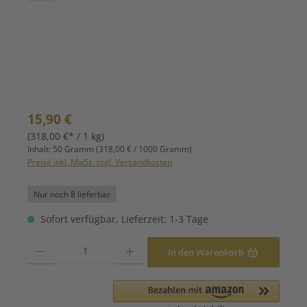
Regulärer Preis:
15,90 €
(318,00 €* / 1 kg)
Inhalt:
50 Gramm
(318,00 € / 1000 Gramm)
Preise inkl. MwSt. zzgl. Versandkosten
Nur noch 8 lieferbar
Sofort verfügbar, Lieferzeit: 1-3 Tage
Produkt Anzahl: Gib den gewünschten Wert ein oder benutze die Schaltfläche
In den Warenkorb