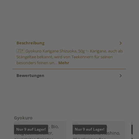
Beschreibung
🇯🇵 Gyokuro Karigane Shizuoka, 50g ✨ Karigane, auch als
Stängeltee bekannt, wird von Teekennern für seinen
besonders feinen un…
Mehr
Bewertungen
Produktgalerie überspringen
Gyokuro
Nur 9 auf Lager!
Nur 9 auf Lager!
Nur