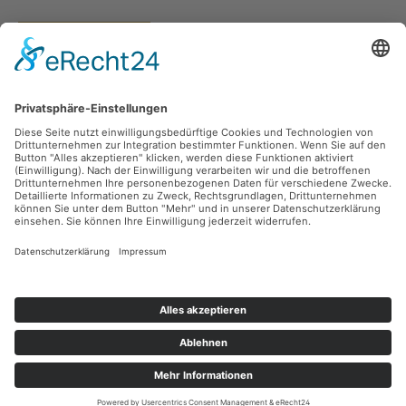
Vertrag widerrufen
Versandarten
Zahlungsarten
Sicher Einkaufen
Ladengeschäft
Newsletter
Über unsere Social Media Plattformen verpassen Sie keine Neuigkeiten mehr.
Facebook
Instagram
Alle Preise inkl. gesetzl. Mehrwertsteuer zzgl.
Versandkosten
und ggf.
Nachnahmegebühren, wenn nicht anders angegeben.
© 2026 teeblatt münchen - Alle Rechte vorbehalten. Theme by
ThemeWare®