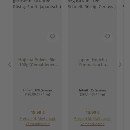
Hojicha Pulver, Bio,
Japan: Hojicha
J
100g (Gemahlener,
Funmatsucha
gerösteter Grüntee -
Hoshino, 35g
Röstig. Sanft.
(Grüner Tee -
Japanisch.)
Schnell. Röstig.
Genuss.)
Inhalt:
100 Gramm
Inhalt:
35 Gramm
(195,00 €* / 1 kg)
(397,14 €* / 1 kg)
Regulärer Preis:
Regulärer Preis:
19,50 €
13,90 €
Preise inkl. MwSt. zzgl.
Preise inkl. MwSt. zzgl.
Versandkosten
Versandkosten