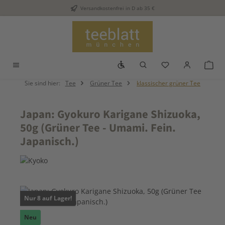
Versandkostenfrei in D ab 35 €
Zum Hauptinhalt springen
Werkzeugleiste anzeigen
Du hast 0 Produkt
War
Sie sind hier:
Tee
Grüner Tee
klassischer grüner Tee
Japan: Gyokuro Karigane Shizuoka,
50g (Grüner Tee - Umami. Fein.
Japanisch.)
Bildergalerie überspringen
Nur 8 auf Lager!
Neu