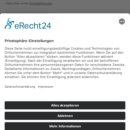
Oder über unser
Kontaktformular
.
Vertrag widerrufen
Versandarten
Zahlungsarten
Sicher Einkaufen
Ladengeschäft
Newsletter
Über unsere Social Media Plattformen verpassen Sie keine Neuigkeiten mehr.
Facebook
Instagram
Alle Preise inkl. gesetzl. Mehrwertsteuer zzgl.
Versandkosten
und ggf.
Nachnahmegebühren, wenn nicht anders angegeben.