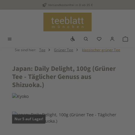
Versandkostenfrei in D ab 35 €
Zum Hauptinhalt springen
Werkzeugleiste anzeigen
Du hast 0 Produkt
War
Sie sind hier:
Tee
Grüner Tee
klassischer grüner Tee
Japan: Daily Delight, 100g (Grüner
Tee - Täglicher Genuss aus
Shizuoka.)
Bildergalerie überspringen
Nur 5 auf Lager!