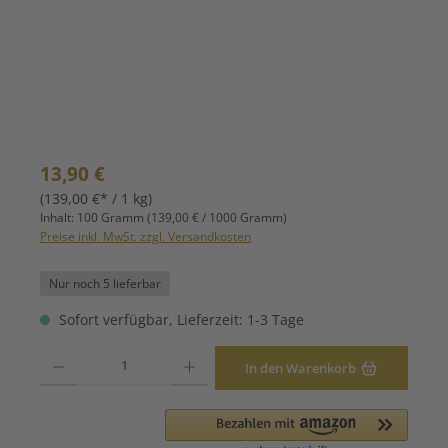
Regulärer Preis:
13,90 €
(139,00 €* / 1 kg)
Inhalt:
100 Gramm
(139,00 € / 1000 Gramm)
Preise inkl. MwSt. zzgl. Versandkosten
Nur noch 5 lieferbar
Sofort verfügbar, Lieferzeit: 1-3 Tage
Produkt Anzahl: Gib den gewünschten Wert ein oder benutze die Schaltfläche
In den Warenkorb