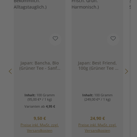
Japan: Bancha, Bio
Japan: Best Friend,
(Grüner Tee - Sanft.
100g (Grüner Tee -
Bekömmlich.
Frisch. Grün.
Alltagstauglich.)
Harmonisch.)
Inhalt:
100 Gramm
Inhalt:
100 Gramm
(95,00 €* / 1 kg)
(249,00 €* / 1 kg)
Varianten ab
4,95 €
Regulärer Preis:
Regulärer Preis:
9,50 €
24,90 €
Preise inkl. MwSt. zzgl.
Preise inkl. MwSt. zzgl.
Versandkosten
Versandkosten