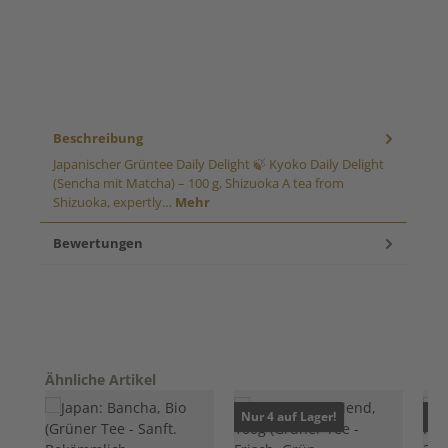
Beschreibung
Japanischer Grüntee Daily Delight 🍃 Kyoko Daily Delight
(Sencha mit Matcha) – 100 g, Shizuoka A tea from
Shizuoka, expertly…
Mehr
Bewertungen
Produktgalerie überspringen
Ähnliche Artikel
Nur 4 auf Lager!
Nur