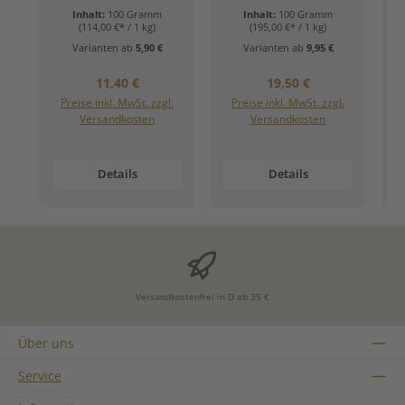
Inhalt:
100 Gramm
Inhalt:
100 Gramm
(114,00 €* / 1 kg)
(195,00 €* / 1 kg)
Varianten ab
5,90 €
Varianten ab
9,95 €
Regulärer Preis:
Regulärer Preis:
11,40 €
19,50 €
Preise inkl. MwSt. zzgl.
Preise inkl. MwSt. zzgl.
Versandkosten
Versandkosten
Details
Details
Versandkostenfrei in D ab 35 €
Über uns
Service