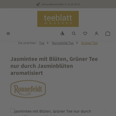
Versandkostenfrei in D ab 35 €
Zum Hauptinhalt springen
Werkzeugleiste anzeigen
Du hast 0 Produkt
War
Sie sind hier:
Tee
Ronnefeldt Tee
Grüner Tee
Jasmintee mit Blüten, Grüner Tee
nur durch Jasminblüten
aromatisiert
Bildergalerie überspringen