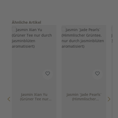
Produktgalerie überspringen
Ähnliche Artikel
Jasmin Xian Yu
Jasmin ´Jade Pearls`
(Grüner Tee nur
(Himmlischer
durch Jasminblüten
Grüntee, nur durch
aromatisiert)
Jasminblüten
aromatisiert)