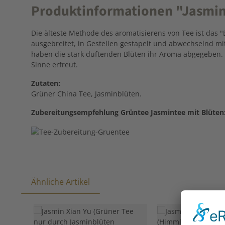
Produktinformationen "Jasmint
Die älteste Methode des aromatisierens von Tee ist das 
ausgebreitet, in Gestellen gestapelt und abwechselnd m
haben die stark duftenden Blüten ihr Aroma abgegeben. 
Sinne erfreut.
Zutaten:
Grüner China Tee, Jasminblüten.
Zubereitungsempfehlung Grüntee Jasmintee mit Blüten
Ähnliche Artikel
Produktgalerie überspringen