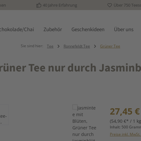
ken
40 Jahre Erfahrung
Über 750 Tees
schokolade/Chai
Zubehör
Geschenkideen
Über uns
Sie sind hier:
Tee
Ronnefeldt Tee
Grüner Tee
rüner Tee nur durch Jasmin
Regulärer Prei
27,45 €
(54,90 €* / 1 kg
Inhalt:
500 Gra
Preise inkl. MwSt