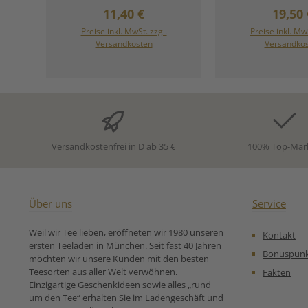
für Grüner Tee Jasmin Xian
vereint sind - 
Regulärer Preis:
Regulä
11,40 €
19,50 
Yu von Ronnefeldt:
dem Anbaugebiet
Blätter werden
Preise inkl. MwSt. zzgl.
Preise inkl. MwS
frischen Jasm
Versandkosten
Versandko
vermischt und 
gerollt. Ansc
werden die Blüt
entfernt. Diese
wird öftersl wied
auf diese Weise
Tee den Duft
Geschmack
Versandkostenfrei in D ab 35 €
100% Top-Mar
Jasminblüten 
extravagante Ra
einem traumhaft 
Jasminchara
Zutaten:Grüner
Über uns
Service
China, Jasminblü
Zubereitungse
Weil wir Tee lieben, eröffneten wir 1980 unseren
Kontakt
für Grüner Tee J
ersten Teeladen in München. Seit fast 40 Jahren
Bonuspun
möchten wir unsere Kunden mit den besten
Teesorten aus aller Welt verwöhnen.
Fakten
Einzigartige Geschenkideen sowie alles „rund
um den Tee“ erhalten Sie im Ladengeschäft und