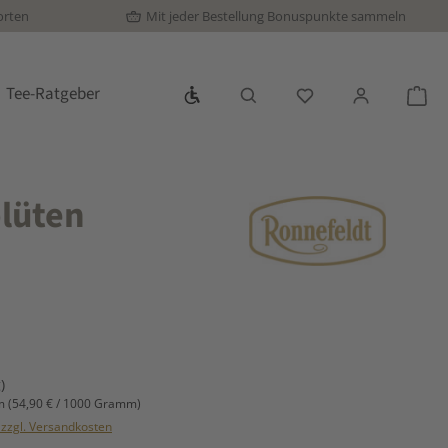
orten
Mit jeder Bestellung Bonuspunkte sammeln
Werkzeugleiste anzeigen
Tee-Ratgeber
Du hast 0 Produkte
War
blüten
s:
)
mm
(54,90 € / 1000 Gramm)
. zzgl. Versandkosten