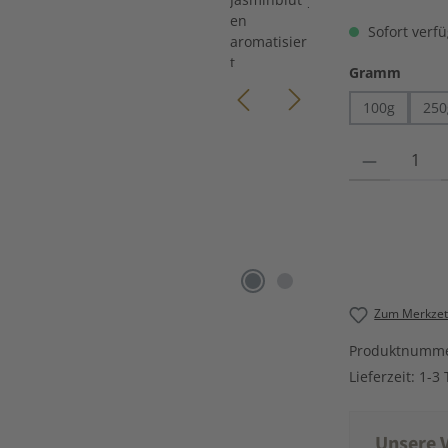
Sofort verfü
auswä
Gramm
100g
250
Produkt Anzahl
Zum Merkzett
Produktnumm
Lieferzeit:
1-3 
Unsere V