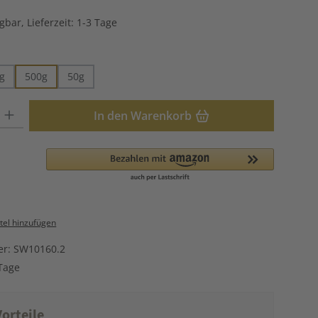
gbar, Lieferzeit: 1-3 Tage
hlen
g
500g
50g
: Gib den gewünschten Wert ein oder benutze die Schaltflächen u
In den Warenkorb
el hinzufügen
er:
SW10160.2
Tage
orteile