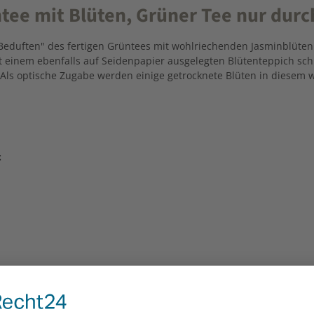
ee mit Blüten, Grüner Tee nur durc
"Beduften" des fertigen Grüntees mit wohlriechenden Jasminblüten
it einem ebenfalls auf Seidenpapier ausgelegten Blütenteppich sc
Als optische Zugabe werden einige getrocknete Blüten in diesem 
: