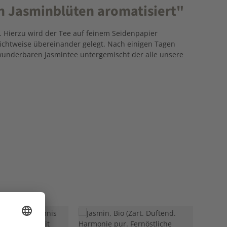
h Jasminblüten aromatisiert"
. Hierzu wird der Tee auf feinem Seidenpapier
hichtweise übereinander gelegt. Nach einigen Tagen
wunderbaren Jasmintee untergemischt der alle unsere