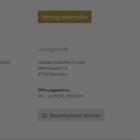
Jasminblüte · 🍃 Bio-Qualität
Unsere
Zubereitungsempfehlung
Vertrag widerrufen
für Bio Grüner Tee Jasmin:
Ladengeschäft
ziert!
teeblatt münchen im pep
Ollenhauerstr. 6
81737 München
Öffnungszeiten:
Mo - Sa: 09:30 - 20:00 Uhr
Routenplaner starten