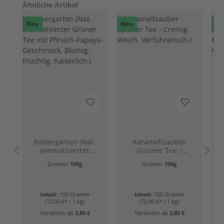
Produktgalerie überspringen
Ähnliche Artikel
Neu
Neu
Ne
Kaisergarten (Nat.
Karamellzauber
aromatisierter
(Grüner Tee -
Grüner Tee mit
Cremig. Weich.
Gramm:
100g
Gramm:
100g
Pfirsich-Papaya-
Verführerisch.)
Geschmack. Blumig.
Fruchtig. Kaiserlich.)
Inhalt:
100 Gramm
Inhalt:
100 Gramm
(72,00 €* / 1 kg)
(72,00 €* / 1 kg)
Varianten ab
3,80 €
Varianten ab
3,80 €