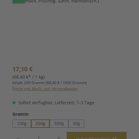
Regulärer Preis:
17,10 €
(68,40 €* / 1 kg)
Inhalt:
250 Gramm
(68,40 € / 1000 Gramm)
Preise inkl. MwSt. zzgl. Versandkosten
Sofort verfügbar, Lieferzeit: 1-3 Tage
auswählen
Gramm
100g
250g
500g
50g
Produkt Anzahl: Gib den gewünschten Wert ein oder benutze die Schaltfläche
In den Warenkorb