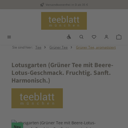
Versandkostenfrei in D ab 35 €
Zum Hauptinhalt springen
Werkzeugleiste anzeigen
Du hast 0 Produkt
War
Sie sind hier:
Tee
Grüner Tee
Grüner Tee, aromatisiert
Lotusgarten (Grüner Tee mit Beere-
Lotus-Geschmack. Fruchtig. Sanft.
Harmonisch.)
Bildergalerie überspringen
Neu