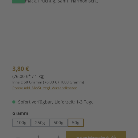
Regulärer Preis:
3,80 €
(76,00 €* / 1 kg)
Inhalt:
50 Gramm
(76,00 € / 1000 Gramm)
Preise inkl. MwSt. zzgl. Versandkosten
Sofort verfügbar, Lieferzeit: 1-3 Tage
auswählen
Gramm
100g
250g
500g
50g
Produkt Anzahl: Gib den gewünschten Wert ein oder benutze die Schaltfläche
In den Warenkorb