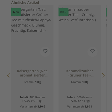
Produktgalerie überspringen
Ähnliche Artikel
Neu
Neu
Ne
Kaisergarten (Nat.
Karamellzauber
aromatisierter
(Grüner Tee -
Grüner Tee mit
Cremig. Weich.
Gramm:
100g
Gramm:
100g
Pfirsich-Papaya-
Verführerisch.)
Geschmack. Blumig.
Fruchtig. Kaiserlich.)
Inhalt:
100 Gramm
Inhalt:
100 Gramm
(72,00 €* / 1 kg)
(72,00 €* / 1 kg)
Varianten ab
3,80 €
Varianten ab
3,80 €