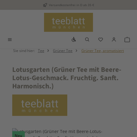
Versandkostenfrei in D ab 35 €
Zum Hauptinhalt springen
Werkzeugleiste anzeigen
Du hast 0 Produkt
War
Sie sind hier:
Tee
Grüner Tee
Grüner Tee, aromatisiert
Lotusgarten (Grüner Tee mit Beere-
Lotus-Geschmack. Fruchtig. Sanft.
Harmonisch.)
Bildergalerie überspringen
Neu