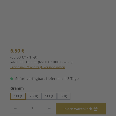
Regulärer Preis:
6,50 €
(65,00 €* / 1 kg)
Inhalt:
100 Gramm
(65,00 € / 1000 Gramm)
Preise inkl. MwSt. zzgl. Versandkosten
Sofort verfügbar, Lieferzeit: 1-3 Tage
auswählen
Gramm
100g
250g
500g
50g
Produkt Anzahl: Gib den gewünschten Wert ein oder benutze die Schaltfläche
In den Warenkorb