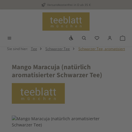
Versandkostenfrei in D ab 35 €
Zum Hauptinhalt springen
Werkzeugleiste anzeigen
Du hast 0 Produkt
War
Sie sind hier:
Tee
Schwarzer Tee
Schwarzer Tee, aromatisiert
Mango Maracuja (natürlich
aromatisierter Schwarzer Tee)
Bildergalerie überspringen