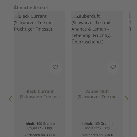
Produktgalerie überspringen
Ähnliche Artikel
Black Currant
Zauberduft
(Schwarzer Tee mit
(Schwarzer Tee mit
fruchtiger Finesse)
Ananas & Lemon -
Lebendig. Fruchtig.
Überraschend.)
Inhalt:
100 Gramm
Inhalt:
100 Gramm
(59,00 €* / 1 kg)
(62,00 €* / 1 kg)
Varianten ab
3,15 €
Varianten ab
3,30 €