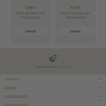
Regulärer Preis:
Regulärer Preis:
5,90 €
6,20 €
Preise inkl. MwSt. zzgl.
Preise inkl. MwSt. zzgl.
Versandkosten
Versandkosten
Details
Details
Versandkostenfrei in D ab 35 €
Über uns
Service
Informationen
Service-Hotline