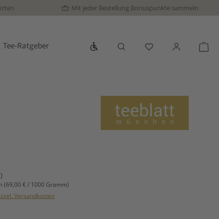
orten
Mit jeder Bestellung Bonuspunkte sammeln
Werkzeugleiste anzeigen
Tee-Ratgeber
Du hast 0 Produkte
War
s:
)
mm
(69,00 € / 1000 Gramm)
. zzgl. Versandkosten