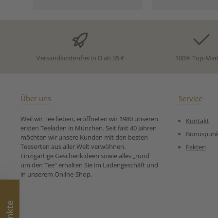
Konzentra
Maracujakonz
Antioxidation
Ascorbinsäure),
Kardamo
Sonnenblumen
schwarzer Pfeff
Versandkostenfrei in D ab 35 €
100% Top-Mar
kontrolliert bi
Anbau. Un
Zubereitungse
für Grüner B
Lebensene
Über uns
Service
Weil wir Tee lieben, eröffneten wir 1980 unseren
Kontakt
ersten Teeladen in München. Seit fast 40 Jahren
Bonuspun
möchten wir unsere Kunden mit den besten
Teesorten aus aller Welt verwöhnen.
Fakten
Einzigartige Geschenkideen sowie alles „rund
um den Tee“ erhalten Sie im Ladengeschäft und
in unserem Online-Shop.