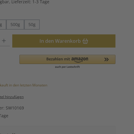
gbar, Lieferzeit: 1-3 Tage
hlen
g
500g
50g
: Gib den gewünschten Wert ein oder benutze die Schaltflächen u
In den Warenkorb
kauft in den letzten Monaten
el hinzufügen
er:
SW10169
Tage