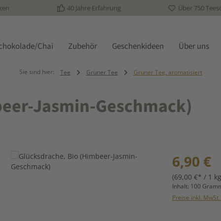
ken
40 Jahre Erfahrung
Über 750 Tees
schokolade/Chai
Zubehör
Geschenkideen
Über uns
Sie sind hier:
Tee
Grüner Tee
Grüner Tee, aromatisiert
mbeer-Jasmin-Geschmack)
Regulärer Prei
6,90 €
(69,00 €* / 1 kg
Inhalt:
100 Gra
Preise inkl. MwSt