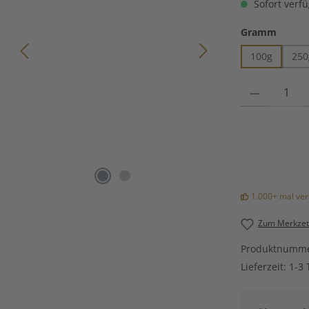
Sofort verfü
auswä
Gramm
100g
250
Produkt Anzahl
1.000+ mal ver
Zum Merkzett
Produktnumm
Lieferzeit:
1-3 