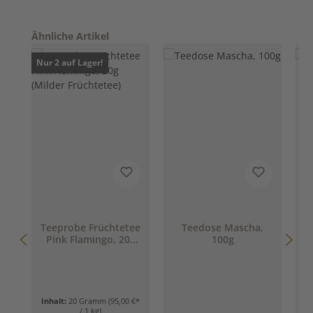
Produktgalerie überspringen
Ähnliche Artikel
Nur 2 auf Lager!
Teeprobe Früchtetee
Teedose Mascha,
Pink Flamingo, 20g
100g
(Milder Früchtetee)
Inhalt:
20 Gramm
(95,00 €*
/ 1 kg)