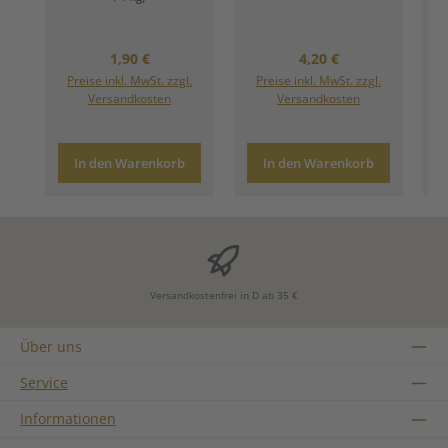
Regulärer Preis:
Regulärer Preis:
1,90 €
4,20 €
Preise inkl. MwSt. zzgl.
Preise inkl. MwSt. zzgl.
Versandkosten
Versandkosten
In den Warenkorb
In den Warenkorb
Versandkostenfrei in D ab 35 €
Über uns
Service
Informationen