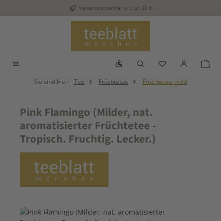
Versandkostenfrei in D ab 35 €
Zum Hauptinhalt springen
Werkzeugleiste anzeigen
Du hast 0 Produkt
War
Sie sind hier:
Tee
Früchtetee
Früchtetee, mild
Pink Flamingo (Milder, nat.
aromatisierter Früchtetee -
Tropisch. Fruchtig. Lecker.)
Bildergalerie überspringen