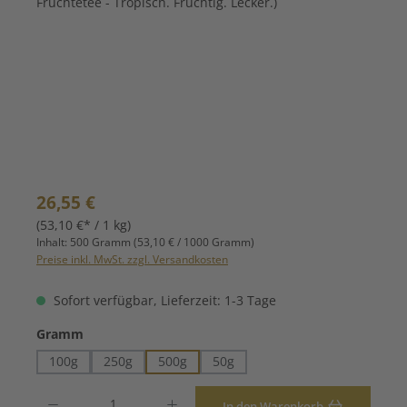
Regulärer Preis:
26,55 €
(53,10 €* / 1 kg)
Inhalt:
500 Gramm
(53,10 € / 1000 Gramm)
Preise inkl. MwSt. zzgl. Versandkosten
Sofort verfügbar, Lieferzeit: 1-3 Tage
auswählen
Gramm
100g
250g
500g
50g
Produkt Anzahl: Gib den gewünschten Wert ein oder benutze die Schaltfläche
In den Warenkorb