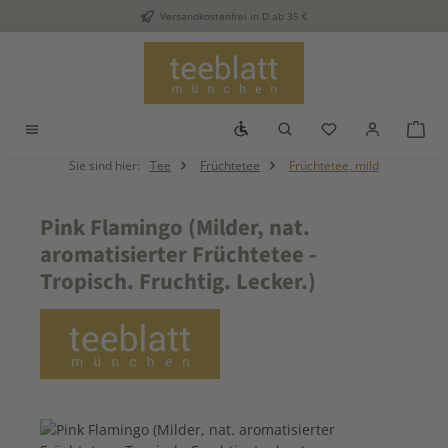
Versandkostenfrei in D ab 35 €
Zum Hauptinhalt springen
Werkzeugleiste anzeigen
Du hast 0 Produkt
War
Sie sind hier:
Tee
Früchtetee
Früchtetee, mild
Pink Flamingo (Milder, nat.
aromatisierter Früchtetee -
Tropisch. Fruchtig. Lecker.)
Bildergalerie überspringen