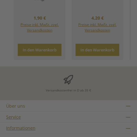
Regulärer Preis:
Regulärer Preis:
1,90 €
4,20 €
Preise inkl. MwSt. zzgl.
Preise inkl. MwSt. zzgl.
Versandkosten
Versandkosten
In den Warenkorb
In den Warenkorb
Versandkostenfrei in D ab 35 €
Über uns
Service
Informationen