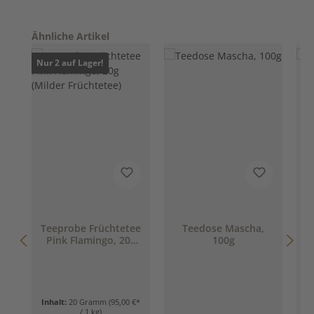
Produktgalerie überspringen
Ähnliche Artikel
Nur 2 auf Lager!
Teeprobe Früchtetee
Teedose Mascha,
Pink Flamingo, 20g
100g
(Milder Früchtetee)
Inhalt:
20 Gramm
(95,00 €*
/ 1 kg)