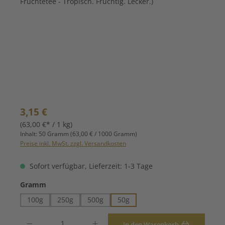
Regulärer Preis:
3,15 €
(63,00 €* / 1 kg)
Inhalt:
50 Gramm
(63,00 € / 1000 Gramm)
Preise inkl. MwSt. zzgl. Versandkosten
Sofort verfügbar, Lieferzeit: 1-3 Tage
auswählen
Gramm
100g
250g
500g
50g
Produkt Anzahl: Gib den gewünschten Wert ein oder benutze die Schaltfläche
In den Warenkorb