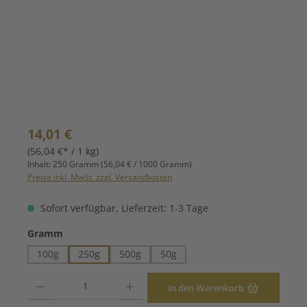
Regulärer Preis:
14,01 €
(56,04 €* / 1 kg)
Inhalt:
250 Gramm
(56,04 € / 1000 Gramm)
Preise inkl. MwSt. zzgl. Versandkosten
Sofort verfügbar, Lieferzeit: 1-3 Tage
auswählen
Gramm
100g
250g
500g
50g
Produkt Anzahl: Gib den gewünschten Wert ein oder benutze die Schaltfläche
In den Warenkorb