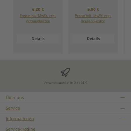
Regulärer Preis:
Regulärer Preis:
6,20 €
5,90 €
Preise inkl. MwSt. zzgl.
Preise inkl. MwSt. zzgl.
Versandkosten
Versandkosten
Details
Details
Versandkostenfrei in D ab 35 €
Über uns
Service
Informationen
Service-Hotline