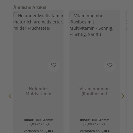
Produktgalerie überspringen
Ähnliche Artikel
Holunder
Vitaminbombe
Multivitamin
(Rooibos mit
(natürlich
Multivitamin -
aromatisierter,
Sonnig. Fruchtig.
milder Früchtetee)
Sanft.)
Inhalt:
100 Gramm
Inhalt:
100 Gramm
(62,00 €* / 1 kg)
(59,00 €* / 1 kg)
Varianten ab
3,30 €
Varianten ab
3,30 €