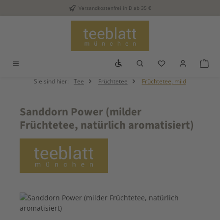
Versandkostenfrei in D ab 35 €
Zum Hauptinhalt springen
Werkzeugleiste anzeigen
Du hast 0 Produkt
War
Sie sind hier:
Tee
Früchtetee
Früchtetee, mild
Sanddorn Power (milder
Früchtetee, natürlich aromatisiert)
Bildergalerie überspringen