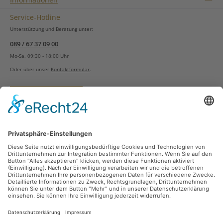
Service-Hotline
Unterstützung und Beratung unter:
089 / 67 37 09 00
Mo-Sa, 09:30 - 18:00 Uhr
Oder über unser
Kontaktformular
.
Vertrag widerrufen
Versandarten
Zahlungsarten
Sicher Einkaufen
Ladengeschäft
Newsletter
Über unsere Social Media Plattformen verpassen Sie keine Neuigkeiten mehr.