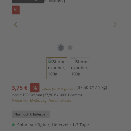
Rabatt
%
Verkaufspreis:
3,75 €
%
(37,50 €* / 1 kg)
Regulärer Preis:
6,50 €
(42.31% gespart)
Inhalt:
100 Gramm
(37,50 € / 1000 Gramm)
Preise inkl. MwSt. zzgl. Versandkosten
Nur noch 6 lieferbar
Sofort verfügbar, Lieferzeit: 1-3 Tage