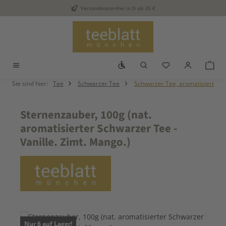
Versandkostenfrei in D ab 35 €
Zum Hauptinhalt springen
Werkzeugleiste anzeigen
Du hast 0 Produkt
War
Sie sind hier:
Tee
Schwarzer Tee
Schwarzer Tee, aromatisiert
Sternenzauber, 100g (nat.
aromatisierter Schwarzer Tee -
Vanille. Zimt. Mango.)
Bildergalerie überspringen
Nur 6 auf Lager!