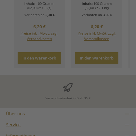
Inhalt:
100 Gramm
Inhalt:
100 Gramm
(62,00 €* / 1 kg)
(62,00 €* / 1 kg)
Varianten ab
3,30 €
Varianten ab
3,30 €
Regulärer Preis:
Regulärer Preis:
6,20 €
6,20 €
Preise inkl. MwSt. zzgl.
Preise inkl. MwSt. zzgl.
Versandkosten
Versandkosten
In den Warenkorb
In den Warenkorb
Versandkostenfrei in D ab 35 €
Über uns
Service
Informationen