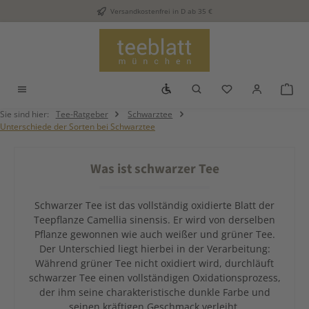
Versandkostenfrei in D ab 35 €
Zum Hauptinhalt springen
Werkzeugleiste anzeigen
Du hast 0 Produkt
War
Sie sind hier:
Tee-Ratgeber
Schwarztee
Unterschiede der Sorten bei Schwarztee
Was ist schwarzer Tee
Schwarzer Tee ist das vollständig oxidierte Blatt der
Teepflanze Camellia sinensis. Er wird von derselben
Pflanze gewonnen wie auch weißer und grüner Tee.
Der Unterschied liegt hierbei in der Verarbeitung:
Während grüner Tee nicht oxidiert wird, durchläuft
schwarzer Tee einen vollständigen Oxidationsprozess,
der ihm seine charakteristische dunkle Farbe und
seinen kräftigen Geschmack verleiht.