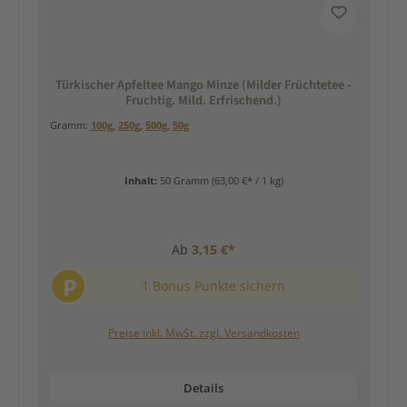
Türkischer Apfeltee Mango Minze (Milder Früchtetee -
Fruchtig. Mild. Erfrischend.)
Gramm:
100g
,
250g
,
500g
,
50g
Inhalt:
50 Gramm
(63,00 €* / 1 kg)
Ab
3,15 €*
P
1 Bonus Punkte sichern
Preise inkl. MwSt. zzgl. Versandkosten
Details