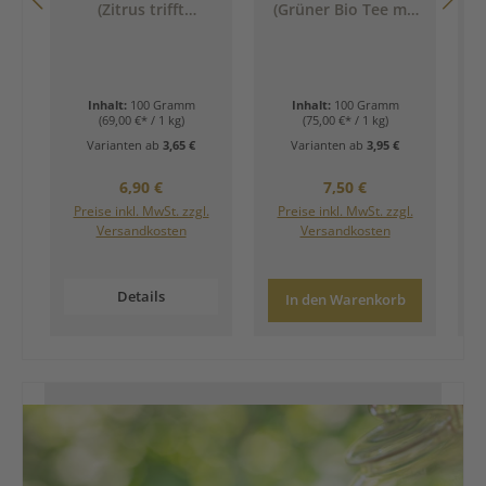
(Zitrus trifft
(Grüner Bio Tee mit
G
Klassiker)
Zitrus &
Bergamotte)
Inhalt:
100 Gramm
Inhalt:
100 Gramm
(69,00 €* / 1 kg)
(75,00 €* / 1 kg)
Varianten ab
3,65 €
Varianten ab
3,95 €
Regulärer Preis:
Regulärer Preis:
6,90 €
7,50 €
Preise inkl. MwSt. zzgl.
Preise inkl. MwSt. zzgl.
Versandkosten
Versandkosten
Details
In den Warenkorb