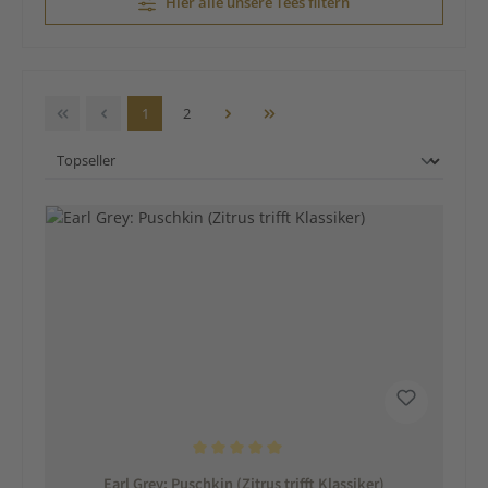
Hier alle unsere Tees filtern
Seite
Seite
1
2
Durchschnittliche Bewertung von 5 von 5 Sternen
Earl Grey: Puschkin (Zitrus trifft Klassiker)