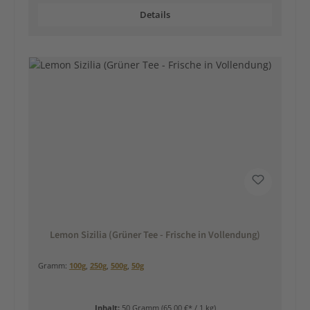
Details
Lemon Sizilia (Grüner Tee - Frische in Vollendung)
Gramm:
100g
,
250g
,
500g
,
50g
Inhalt:
50 Gramm
(65,00 €* / 1 kg)