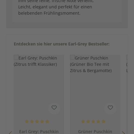
ihm seine feine, frische Note verleiht.
Leicht, elegant und perfekt für einen
belebenden Frühlingsmoment.
Produktgalerie überspringen
Entdecken sie hier unsere Earl-Grey Bestseller:
Durchschnittliche Bewertung von 5 von 5 Sternen
Durchschnittliche Bewertung 
Earl Grey: Puschkin
Grüner Puschkin