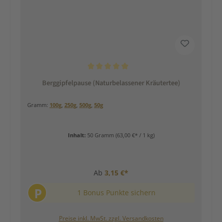
Durchschnittliche Bewertung von 5 von 5 Sternen
Berggipfelpause (Naturbelassener Kräutertee)
Gramm:
100g
,
250g
,
500g
,
50g
Inhalt:
50 Gramm
(63,00 €* / 1 kg)
Ab
3,15 €*
P
1 Bonus Punkte sichern
Preise inkl. MwSt. zzgl. Versandkosten