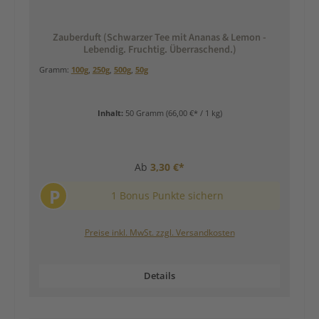
Zauberduft (Schwarzer Tee mit Ananas & Lemon -
Lebendig. Fruchtig. Überraschend.)
Gramm:
100g
,
250g
,
500g
,
50g
Inhalt:
50 Gramm
(66,00 €* / 1 kg)
Ab
3,30 €*
P
1 Bonus Punkte sichern
Preise inkl. MwSt. zzgl. Versandkosten
Details