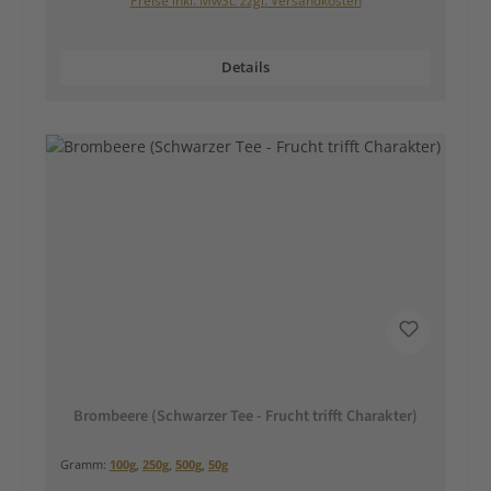
Preise inkl. MwSt. zzgl. Versandkosten
Details
Brombeere (Schwarzer Tee - Frucht trifft Charakter)
Gramm:
100g
,
250g
,
500g
,
50g