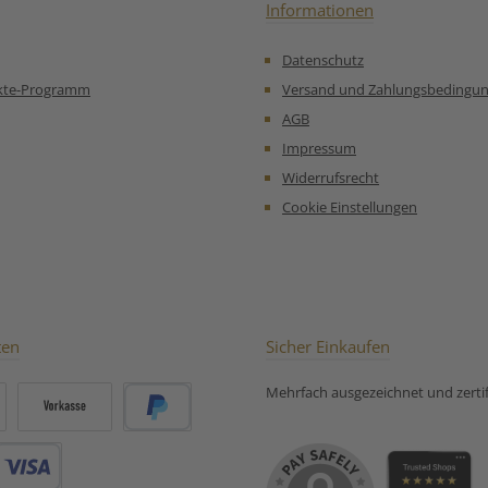
Genussmom
Informationen
sin
Aufbewahr
Datenschutz
sie den 
Feuchti
kte-Programm
Versand und Zahlungsbedingu
schützen.
AGB
Aroma und
Tees üb
Impressum
Zeitraum
Widerrufsrecht
eignen sic
aus Metall
Cookie Einstellungen
sind nich
sondern a
sorgen für
Organisat
Tipp: Imm
Tee einfü
regelmäßig
ten
Sicher Einkaufen
Qualitä
Hersteller
Mehrfach ausgezeichnet und zertifi
hle
GmbHHer
Rin
Vorkasse
PayPal
HamburgDe
@