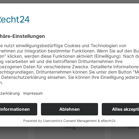
Ausverkauft - bald wieder da!
 & Pepe,
Teedose "Katinka",
Teedo
100g
Gard