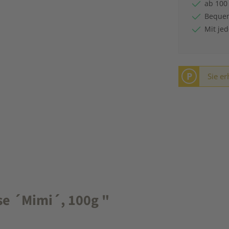
ab 100
Bequem
Mit je
P
Sie er
e ´Mimi´, 100g "