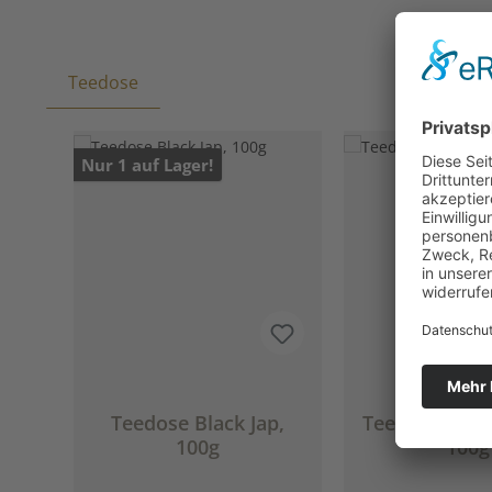
Teedose
Produktgalerie überspringen
Nur 1 auf Lager!
Teedose Black Jap,
Teedose Hugo
100g
100g