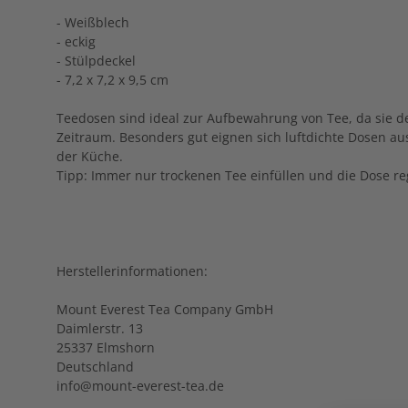
- Weißblech
- eckig
- Stülpdeckel
- 7,2 x 7,2 x 9,5 cm
Teedosen sind ideal zur Aufbewahrung von Tee, da sie de
Zeitraum. Besonders gut eignen sich luftdichte Dosen aus
der Küche.
Tipp: Immer nur trockenen Tee einfüllen und die Dose re
Herstellerinformationen:
Mount Everest Tea Company GmbH
Daimlerstr. 13
25337 Elmshorn
Deutschland
info@mount-everest-tea.de