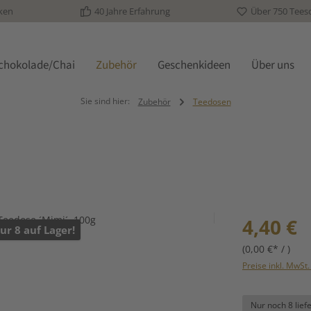
ken
40 Jahre Erfahrung
Über 750 Tees
schokolade/Chai
Zubehör
Geschenkideen
Über uns
Sie sind hier:
Zubehör
Teedosen
Regulärer Prei
4,40 €
ur 8 auf Lager!
(0,00 €* / )
Preise inkl. MwSt
Nur noch 8 lief