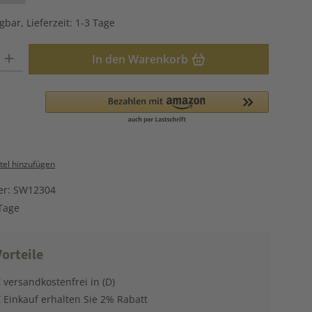
gbar, Lieferzeit: 1-3 Tage
: Gib den gewünschten Wert ein oder benutze die Schaltflächen u
In den Warenkorb
el hinzufügen
er:
SW12304
Tage
orteile
 versandkostenfrei in (D)
 Einkauf erhalten Sie 2% Rabatt