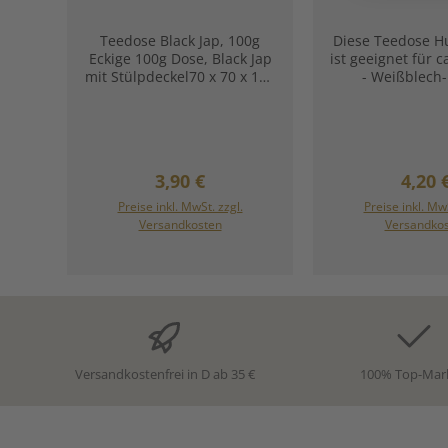
Teedose Black Jap, 100g
Diese Teedose H
Eckige 100g Dose, Black Jap
ist geeignet für c
mit Stülpdeckel70 x 70 x 100
- Weißblech-
mmHerstellerinformationen:
Stülpdeckel- matt
Dethlefsen & Balk
7,3
GmbHHermann-Wüsthof-
cmHerstellerinfo
Ring 1621035
Dethlefsen 
HamburgDeutschlandoffice
GmbHHermann-
Regulärer Preis:
Regul
3,90 €
4,20 
@db-hh.de
Ring 162
HamburgDeutsch
Preise inkl. MwSt. zzgl.
Preise inkl. MwS
In den Warenkorb
In den War
@db-hh.
Versandkosten
Versandko
Versandkostenfrei in D ab 35 €
100% Top-Mar