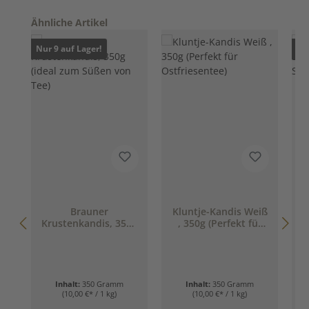
Produktgalerie überspringen
Ähnliche Artikel
Nur 9 auf Lager!
Nur
Brauner
Kluntje-Kandis Weiß
Krustenkandis, 350g
, 350g (Perfekt für
3
(ideal zum Süßen
Ostfriesentee)
von Tee)
Inhalt:
350 Gramm
Inhalt:
350 Gramm
(10,00 €* / 1 kg)
(10,00 €* / 1 kg)