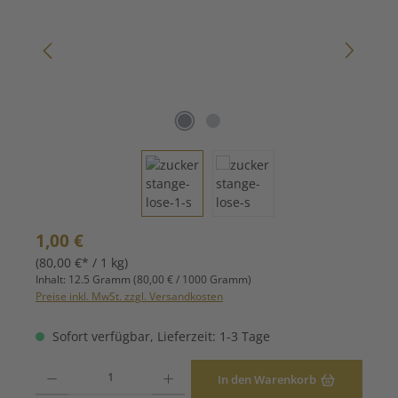
Regulärer Preis:
1,00 €
(80,00 €* / 1 kg)
Inhalt:
12.5 Gramm
(80,00 € / 1000 Gramm)
Preise inkl. MwSt. zzgl. Versandkosten
Sofort verfügbar, Lieferzeit: 1-3 Tage
Produkt Anzahl: Gib den gewünschten Wert ein oder benutze die Schaltfläche
In den Warenkorb