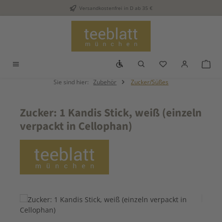
Versandkostenfrei in D ab 35 €
Zum Hauptinhalt springen
Werkzeugleiste anzeigen
Du hast 0 Produkt
War
Sie sind hier:
Zubehör
Zucker/Süßes
Zucker: 1 Kandis Stick, weiß (einzeln
verpackt in Cellophan)
Bildergalerie überspringen