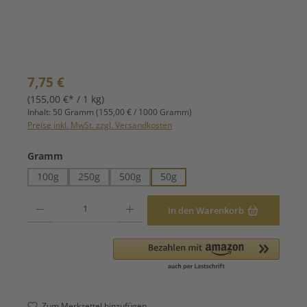
Regulärer Preis:
7,75 €
(155,00 €* / 1 kg)
Inhalt:
50 Gramm
(155,00 € / 1000 Gramm)
Preise inkl. MwSt. zzgl. Versandkosten
auswählen
Gramm
100g
250g
500g
50g
Produkt Anzahl: Gib den gewünschten Wert ein oder benutze die Schaltfläche
In den Warenkorb
Zum Merkzettel hinzufügen