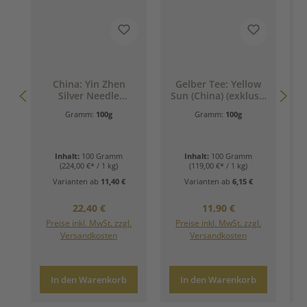
D
China: Yin Zhen
Gelber Tee: Yellow
C
Silver Needle
Sun (China) (exklusiv
(Weißer Tee - Zart.
im Online-Shop)
Gramm:
100g
Gramm:
100g
Rein. Kostbar.)
Inhalt:
100 Gramm
Inhalt:
100 Gramm
(224,00 €* / 1 kg)
(119,00 €* / 1 kg)
Varianten ab
11,40 €
Varianten ab
6,15 €
Regulärer Preis:
Regulärer Preis:
22,40 €
11,90 €
Preise inkl. MwSt. zzgl.
Preise inkl. MwSt. zzgl.
Versandkosten
Versandkosten
In den Warenkorb
In den Warenkorb