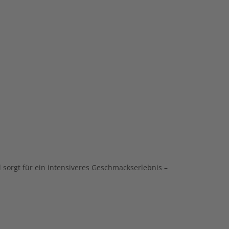
d
sorgt
für
ein
intensiveres
Geschmackserlebnis –