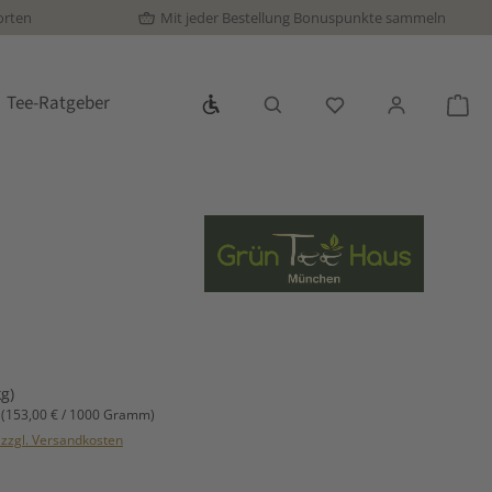
orten
Mit jeder Bestellung Bonuspunkte sammeln
Werkzeugleiste anzeigen
Tee-Ratgeber
Du hast 0 Produkte
War
s:
kg)
m
(153,00 € / 1000 Gramm)
. zzgl. Versandkosten