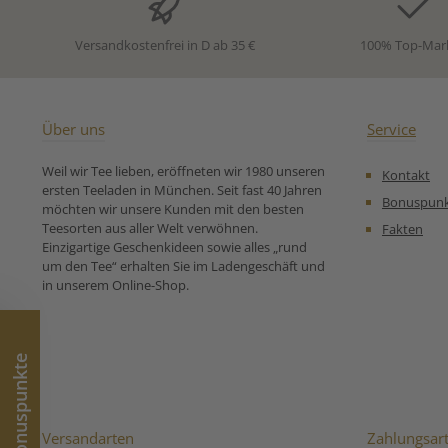
Ruhe und Tiefe ausstrahlt
Zubereitungse
und dabei wunderbar
für Japanischer 
zugänglich bleibt. Ein
Versandkostenfrei in D ab 35 €
100% Top-Mar
Grüntee für alle, die
japanische Authentizität
lieben und einen feinen,
harmonischen
Alltagsbegleiter suchen.
Über uns
Service
Zutaten: 100% Bio-
zertifizierter Premium
Weil wir Tee lieben, eröffneten wir 1980 unseren
Kontakt
Grüntee. Unsere
ersten Teeladen in München. Seit fast 40 Jahren
Zubereitungsempfehlung
Bonuspun
möchten wir unsere Kunden mit den besten
für Grüner Bio Tee aus
Teesorten aus aller Welt verwöhnen.
Fakten
Japan Shimizu:
Einzigartige Geschenkideen sowie alles „rund
um den Tee“ erhalten Sie im Ladengeschäft und
in unserem Online-Shop.
Bonuspunkte
Versandarten
Zahlungsar