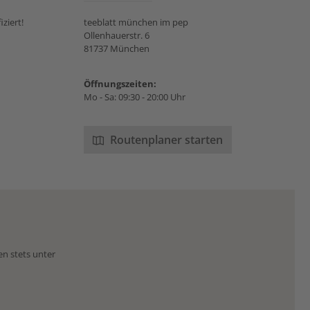
e
Ch
ziert!
teeblatt münchen im pep
ähn
Ollenhauerstr. 6
81737 München
Zwis
wer
Öffnungszeiten:
Mo - Sa: 09:30 - 20:00 Uhr
„g
lei
ents
Routenplaner starten
Ges
und
mi
en stets unter