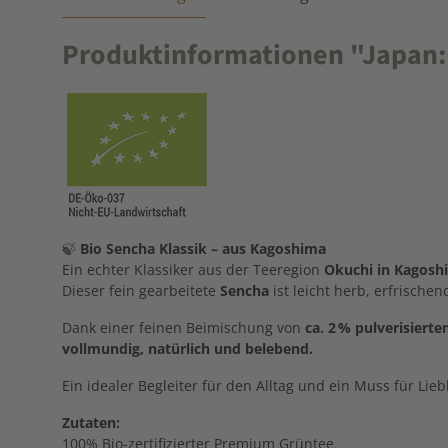
Produktinformationen "Japan: 
🍃
Bio
Sencha
Klassik –
aus
Kagoshima
Ein
echter
Klassiker
aus
der
Teeregion
Okuchi
in
Kagosh
Dieser
fein
gearbeitete
Sencha
ist
leicht
herb,
erfrische
Dank
einer
feinen
Beimischung
von
ca.
2 %
pulverisiert
vollmundig,
natürlich
und
belebend.
Ein
idealer
Begleiter
für
den
Alltag
und
ein
Muss
für
Lie
Zutaten:
100% Bio-zertifizierter Premium Grüntee.