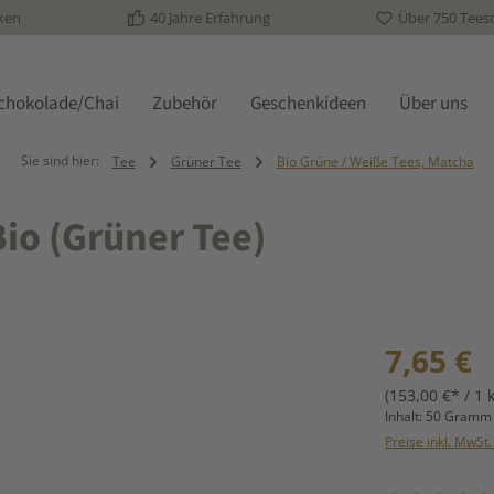
ken
40 Jahre Erfahrung
Über 750 Tees
schokolade/Chai
Zubehör
Geschenkideen
Über uns
Sie sind hier:
Tee
Grüner Tee
Bio Grüne / Weiße Tees, Matcha
io (Grüner Tee)
Regulärer Prei
7,65 €
(153,00 €* / 1 
Inhalt:
50 Gram
Preise inkl. MwSt