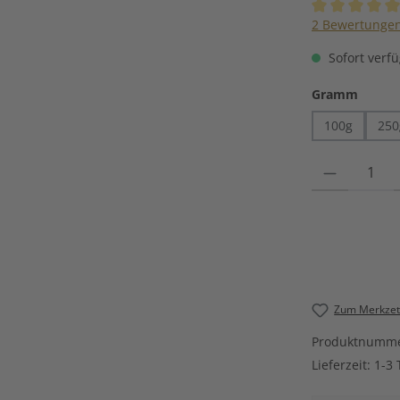
Durchschnittli
2 Bewertunge
Sofort verfü
auswä
Gramm
100g
250
Produkt Anzahl
Zum Merkzett
Produktnumm
Lieferzeit:
1-3 