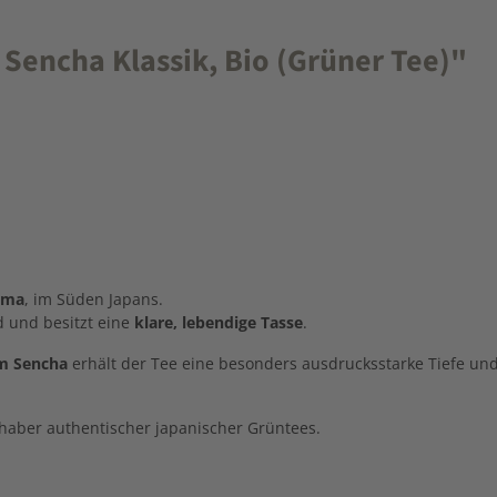
Sencha Klassik, Bio (Grüner Tee)"
ima
,
im
Süden
Japans.
nd
und
besitzt
eine
klare,
lebendige
Tasse
.
em
Sencha
erhält
der
Tee
eine
besonders
ausdrucksstarke
Tiefe
un
bhaber
authentischer
japanischer
Grüntees.