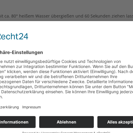
a mit ca. 80° heißem Wasser übergießen und 60 Sekunden ziehen la
Aufgüsse.
Nur 1 auf Lager!