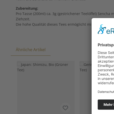
Zubereitung:
Pro Tasse (200ml) ca. 3g (gestrichener Teelöffel) Sench
Ziehzeit.
Die hohe Qualität dieses Tees ermöglicht mindestens 4 
Ähnliche Artikel
Produktgalerie überspringen