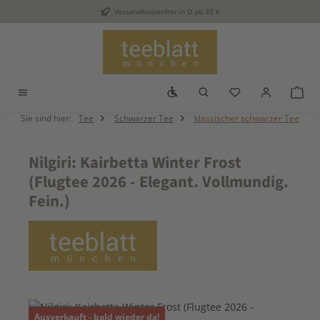
Versandkostenfrei in D ab 35 €
Zum Hauptinhalt springen
Werkzeugleiste anzeigen
Du hast 0 Produkt
War
Sie sind hier:
Tee
Schwarzer Tee
klassischer schwarzer Tee
Nilgiri: Kairbetta Winter Frost
(Flugtee 2026 - Elegant. Vollmundig.
Fein.)
Bildergalerie überspringen
Ausverkauft - bald wieder da!