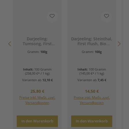
D
Darjeeling:
Darjeeling: Steinthal,
Tumsong, First
First Flush, Bio
Flush, Bio (Frische.
(Blumig. Mild.
Gramm:
100g
Gramm:
100g
Eleganz. Hochland.)
Elegant.)
Inhalt:
100 Gramm
Inhalt:
100 Gramm
(258,00 €* / 1 kg)
(145,00 €* / 1 kg)
Varianten ab
13,10 €
Varianten ab
7,45 €
Regulärer Preis:
Regulärer Preis:
25,80 €
14,50 €
Preise inkl. MwSt. zzgl.
Preise inkl. MwSt. zzgl.
Versandkosten
Versandkosten
In den Warenkorb
In den Warenkorb