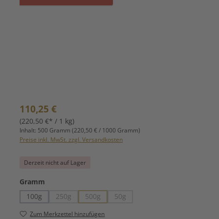
Regulärer Preis:
110,25 €
(220,50 €* / 1 kg)
Inhalt:
500 Gramm
(220,50 € / 1000 Gramm)
Preise inkl. MwSt. zzgl. Versandkosten
Derzeit nicht auf Lager
auswählen
Gramm
100g
250g
500g
50g
(Diese Option ist zurzeit nicht verfügbar.)
(Diese Option ist zurzeit nicht verfügbar.)
(Diese Option ist zurzeit nicht verfüg
Zum Merkzettel hinzufügen