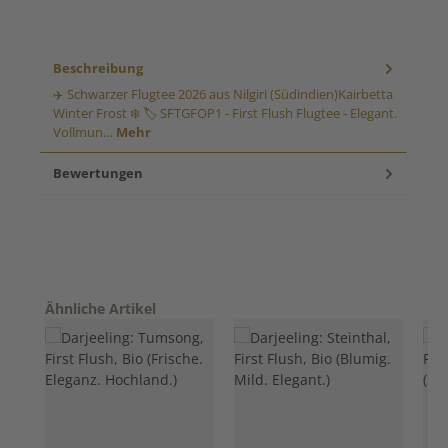
Beschreibung
✈️ Schwarzer Flugtee 2026 aus Nilgiri (Südindien)Kairbetta
Winter Frost ❄️ 🏷️ SFTGFOP1 - First Flush Flugtee - Elegant.
Vollmun…
Mehr
Bewertungen
Produktgalerie überspringen
Ähnliche Artikel