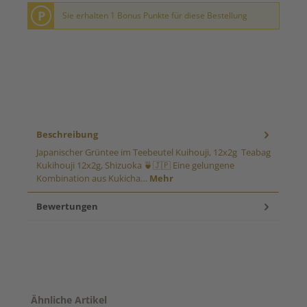
P
Sie erhalten 1 Bonus Punkte für diese Bestellung
Beschreibung
Japanischer Grüntee im Teebeutel Kuihouji, 12x2g Teabag
Kukihouji 12x2g, Shizuoka 🍵🇯🇵 Eine gelungene
Kombination aus Kukicha…
Mehr
Bewertungen
Produktgalerie überspringen
Ähnliche Artikel