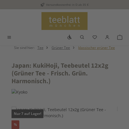
Versandkostenfrei in D ab 35 €
Zum Hauptinhalt springen
Werkzeugleiste anzeigen
Du hast 0 Produkt
War
Sie sind hier:
Tee
Grüner Tee
klassischer grüner Tee
Japan: KukiHoji, Teebeutel 12x2g
(Grüner Tee - Frisch. Grün.
Harmonisch.)
Bildergalerie überspringen
Nur 7 auf Lager!
Rabatt
%