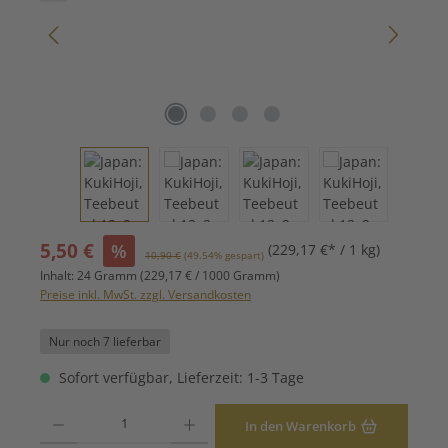
Verkaufspreis:
5,50 €
%
(229,17 €* / 1 kg)
Regulärer Preis:
10,90 €
(49.54% gespart)
Inhalt:
24 Gramm
(229,17 € / 1000 Gramm)
Preise inkl. MwSt. zzgl. Versandkosten
Nur noch 7 lieferbar
Sofort verfügbar, Lieferzeit: 1-3 Tage
Produkt Anzahl: Gib den gewünschten Wert ein oder benutze die Schaltfläche
In den Warenkorb