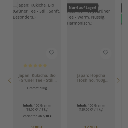
Nur 6 auf Lager!
Nur
Ne
Durchschnittliche Bewertung von 5 von 5 Sternen
Japan: Kukicha, Bio
Japan: Hojicha
(Grüner Tee - Still.
Hoshino, 100g
Sanft. Besonders.)
(Grüner Tee - Warm.
Gramm:
100g
Nussig.
Harmonisch.)
Inhalt:
100 Gramm
Inhalt:
100 Gramm
(98,00 €* / 1 kg)
(129,00 €* / 1 kg)
Varianten ab
5,10 €
Regulärer Preis:
Regulärer Preis:
9,80 €
12,90 €