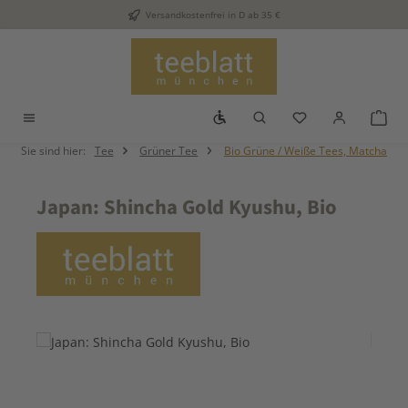
Versandkostenfrei in D ab 35 €
Zum Hauptinhalt springen
Werkzeugleiste anzeigen
Du hast 0 Produkt
War
Sie sind hier:
Tee
Grüner Tee
Bio Grüne / Weiße Tees, Matcha
Japan: Shincha Gold Kyushu, Bio
Bildergalerie überspringen