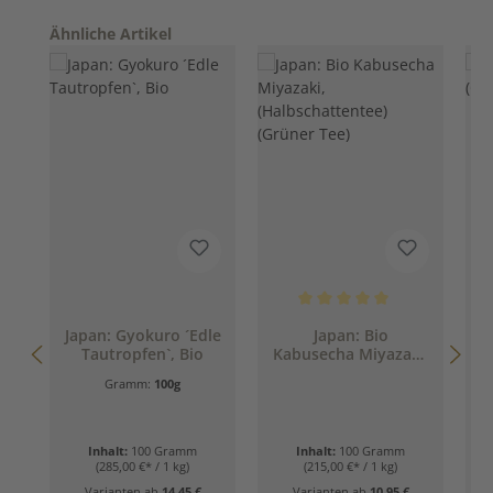
Produktgalerie überspringen
Ähnliche Artikel
Durchschnittliche Bewertung 
Japan: Gyokuro ´Edle
Japan: Bio
J
Tautropfen`, Bio
Kabusecha Miyazaki,
(Halbschattentee)
Gramm:
100g
(Grüner Tee)
Inhalt:
100 Gramm
Inhalt:
100 Gramm
(285,00 €* / 1 kg)
(215,00 €* / 1 kg)
Varianten ab
14,45 €
Varianten ab
10,95 €