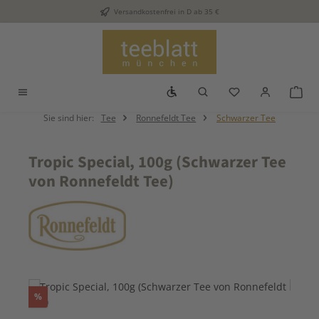
Versandkostenfrei in D ab 35 €
Zum Hauptinhalt springen
Werkzeugleiste anzeigen
Du hast 0 Produkt
War
Sie sind hier:
Tee
Ronnefeldt Tee
Schwarzer Tee
Tropic Special, 100g (Schwarzer Tee
von Ronnefeldt Tee)
Bildergalerie überspringen
Rabatt
%