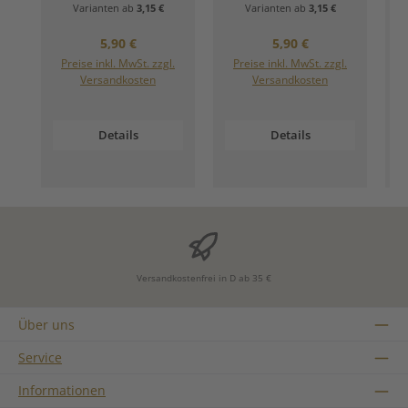
Varianten ab
3,15 €
Varianten ab
3,15 €
Regulärer Preis:
Regulärer Preis:
5,90 €
5,90 €
Preise inkl. MwSt. zzgl.
Preise inkl. MwSt. zzgl.
Versandkosten
Versandkosten
Details
Details
Versandkostenfrei in D ab 35 €
Über uns
Service
Informationen