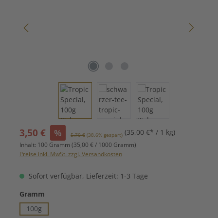
Verkaufspreis:
3,50 €
%
(35,00 €* / 1 kg)
Regulärer Preis:
5,70 €
(38.6% gespart)
Inhalt:
100 Gramm
(35,00 € / 1000 Gramm)
Preise inkl. MwSt. zzgl. Versandkosten
Sofort verfügbar, Lieferzeit: 1-3 Tage
auswählen
Gramm
100g