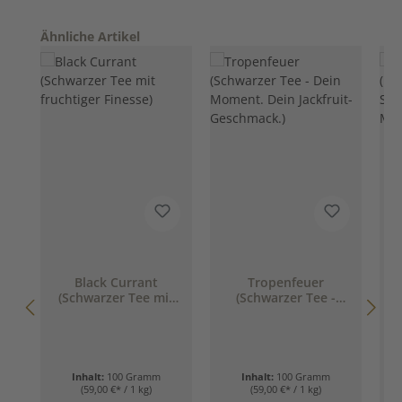
Produktgalerie überspringen
Ähnliche Artikel
Black Currant
Tropenfeuer
S
(Schwarzer Tee mit
(Schwarzer Tee -
fruchtiger Finesse)
Dein Moment. Dein
Jackfruit-
Geschmack.)
m
Inhalt:
100 Gramm
Inhalt:
100 Gramm
(59,00 €* / 1 kg)
(59,00 €* / 1 kg)