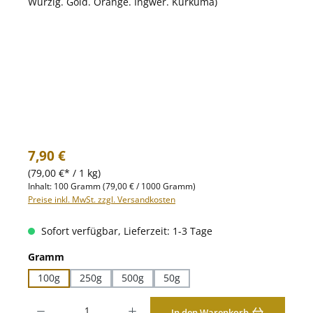
Regulärer Preis:
7,90 €
(79,00 €* / 1 kg)
Inhalt:
100 Gramm
(79,00 € / 1000 Gramm)
Preise inkl. MwSt. zzgl. Versandkosten
Sofort verfügbar, Lieferzeit: 1-3 Tage
auswählen
Gramm
100g
250g
500g
50g
Produkt Anzahl: Gib den gewünschten Wert ein oder benutze die Schaltfläche
In den Warenkorb