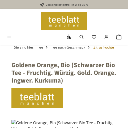
Versandkostenfrei in D ab 35 €
Zum Hauptinhalt springen
Werkzeugleiste anzeigen
Du hast 0 Produkt
War
Sie sind hier:
Tee
Tee nach Geschmack
Zitrusfrüchte
Goldene Orange, Bio (Schwarzer Bio
Tee - Fruchtig. Würzig. Gold. Orange.
Ingwer. Kurkuma)
Bildergalerie überspringen