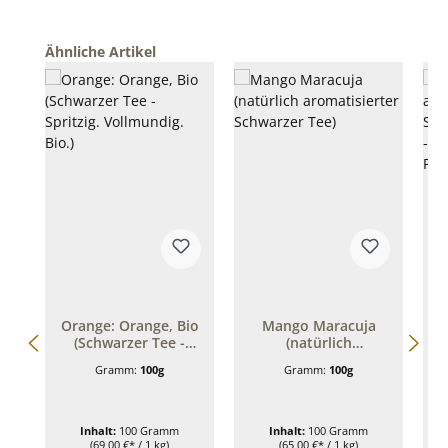
Produktgalerie überspringen
Ähnliche Artikel
Orange: Orange, Bio
Mango Maracuja
(Schwarzer Tee -
(natürlich
Spritzig. Vollmundig.
aromatisierter
S
Gramm:
100g
Gramm:
100g
Bio.)
Schwarzer Tee)
Inhalt:
100 Gramm
Inhalt:
100 Gramm
(69,00 €* / 1 kg)
(65,00 €* / 1 kg)