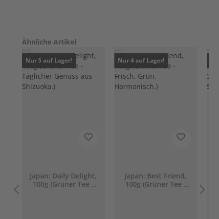
Produktgalerie überspringen
Ähnliche Artikel
Nur 5 auf Lager!
Nur 4 auf Lager!
Nur
Japan: Daily Delight,
Japan: Best Friend,
100g (Grüner Tee -
100g (Grüner Tee -
Täglicher Genuss
Frisch. Grün.
aus Shizuoka.)
Harmonisch.)