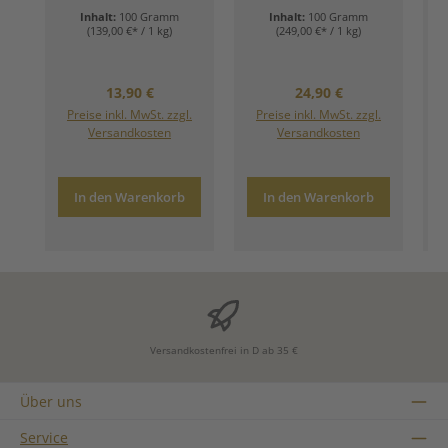
Inhalt:
100 Gramm
Inhalt:
100 Gramm
(139,00 €* / 1 kg)
(249,00 €* / 1 kg)
Regulärer Preis:
Regulärer Preis:
13,90 €
24,90 €
Preise inkl. MwSt. zzgl.
Preise inkl. MwSt. zzgl.
Versandkosten
Versandkosten
In den Warenkorb
In den Warenkorb
Versandkostenfrei in D ab 35 €
Über uns
Service