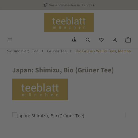
Versandkostenfrei in D ab 35 €
Zum Hauptinhalt springen
Werkzeugleiste anzeigen
Du hast 0 Produkt
War
Sie sind hier:
Tee
Grüner Tee
Bio Grüne / Weiße Tees, Matcha
Japan: Shimizu, Bio (Grüner Tee)
Bildergalerie überspringen