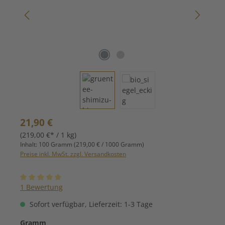
Regulärer Preis:
21,90 €
(219,00 €* / 1 kg)
Inhalt:
100 Gramm
(219,00 € / 1000 Gramm)
Preise inkl. MwSt. zzgl. Versandkosten
Durchschnittliche Bewertung von 5 von 5 Sternen
1 Bewertung
Sofort verfügbar, Lieferzeit: 1-3 Tage
auswählen
Gramm